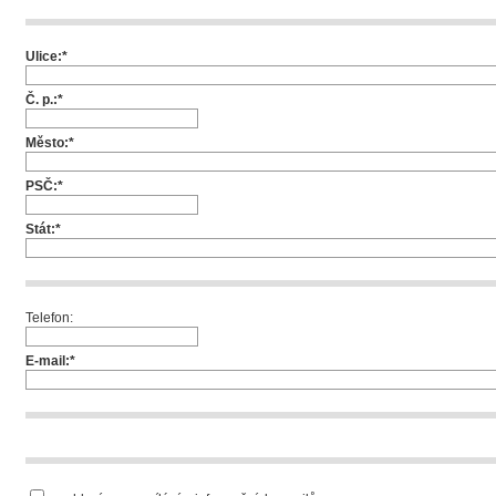
Ulice:*
Č. p.:*
Město:*
PSČ:*
Stát:*
Telefon:
E-mail:*