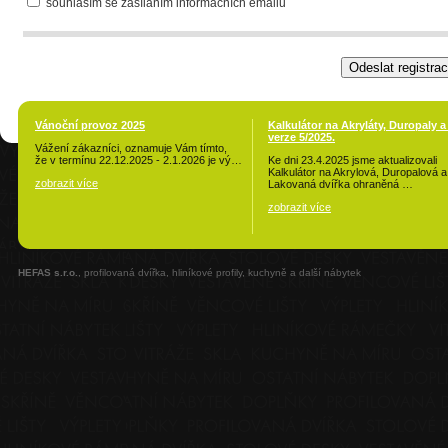
souhlasím se zasíláním informačních emailů
Vánoční provoz 2025
Kalkulátor na Akryláty, Duropaly a
verze 5/2025.
Vážení zákazníci, oznamuje Vám tímto,
že v termínu 22.12.2025 - 2.1.2026 je vý…
Ke dni 23.4.2025 jsme aktualizovali
Kalkulátor na Akrylová, Duropalová a
zobrazit více
Lakovaná dvířka ohraněná …
zobrazit více
HEFAS s.r.o.
, profilovaná dvířka, hliníkové profily, kuchyně a další nábytek