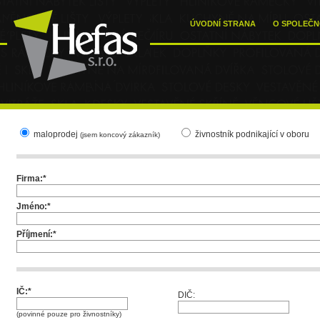
ÚVODNÍ STRANA
O SPOLEČN
maloprodej
živnostník podnikající v oboru
(jsem koncový zákazník)
Firma:*
Jméno:*
Příjmení:*
IČ:*
DIČ:
(povinné pouze pro živnostníky)