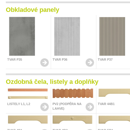
Obkladové panely
TVAR P35
TVAR P36
TVAR P37
Ozdobná čela, listely a doplňky
LISTELY L1, L2
PV2 (PODPĚRA NA
TVAR 44B1
LAHVE)