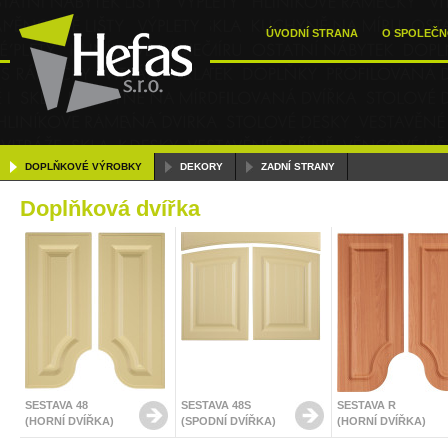
ÚVODNÍ STRANA
O SPOLEČN
DOPLŇKOVÉ VÝROBKY
DEKORY
ZADNÍ STRANY
Doplňková dvířka
SESTAVA 48
SESTAVA 48S
SESTAVA R
(HORNÍ DVÍŘKA)
(SPODNÍ DVÍŘKA)
(HORNÍ DVÍŘKA)