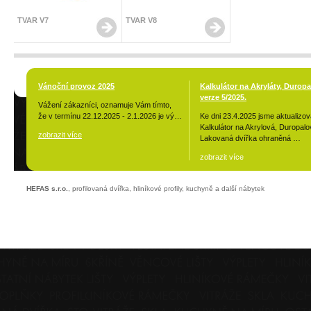
TVAR V7
TVAR V8
Vánoční provoz 2025
Kalkulátor na Akryláty, Duropa
verze 5/2025.
Vážení zákazníci, oznamuje Vám tímto,
že v termínu 22.12.2025 - 2.1.2026 je vý…
Ke dni 23.4.2025 jsme aktualizova
Kalkulátor na Akrylová, Duropalo
zobrazit více
Lakovaná dvířka ohraněná …
zobrazit více
HEFAS s.r.o.
, profilovaná dvířka, hliníkové profily, kuchyně a další nábytek