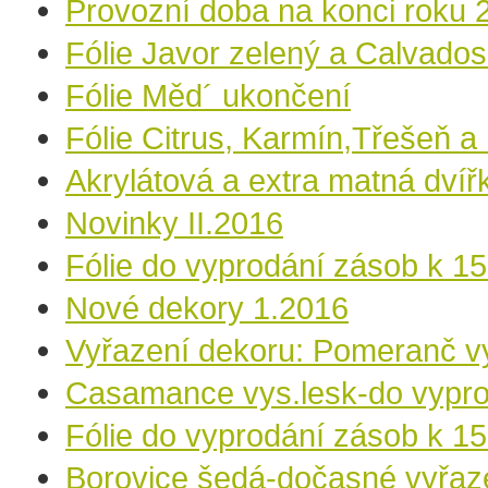
Provozní doba na konci roku 
Fólie Javor zelený a Calvado
Fólie Měd´ ukončení
Fólie Citrus, Karmín,Třešeň a
Akrylátová a extra matná dvíř
Novinky II.2016
Fólie do vyprodání zásob k 1
Nové dekory 1.2016
Vyřazení dekoru: Pomeranč vy
Casamance vys.lesk-do vypro
Fólie do vyprodání zásob k 1
Borovice šedá-dočasné vyřaz