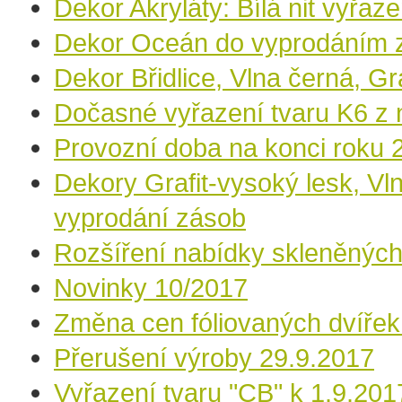
Dekor Akryláty: Bílá nit vyřaz
Dekor Oceán do vyprodáním 
Dekor Břidlice, Vlna černá, Gr
Dočasné vyřazení tvaru K6 z n
Provozní doba na konci roku 
Dekory Grafit-vysoký lesk, Vl
vyprodání zásob
Rozšíření nabídky skleněných
Novinky 10/2017
Změna cen fóliovaných dvířek
Přerušení výroby 29.9.2017
Vyřazení tvaru "CB" k 1.9.201