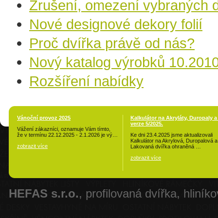
Zrušení, omezení vybraných 
Nové designové dekory folií
Proč dvířka právě od nás?
Nový katalog výrobků 10.201
Rozšíření nabídky
Vánoční provoz 2025
Kalkulátor na Akryláty, Duropaly a
verze 5/2025.
Vážení zákazníci, oznamuje Vám tímto,
že v termínu 22.12.2025 - 2.1.2026 je vý…
Ke dni 23.4.2025 jsme aktualizovali
Kalkulátor na Akrylová, Duropalová a
zobrazit více
Lakovaná dvířka ohraněná …
zobrazit více
HEFAS s.r.o.
, profilovaná dvířka, hliník