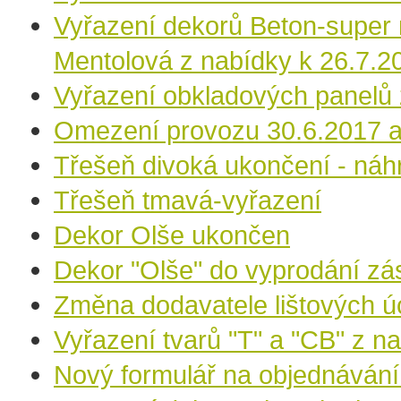
Vyřazení dekorů Beton-super 
Mentolová z nabídky k 26.7.2
Vyřazení obkladových panelů 
Omezení provozu 30.6.2017 a
Třešeň divoká ukončení - náh
Třešeň tmavá-vyřazení
Dekor Olše ukončen
Dekor "Olše" do vyprodání zá
Změna dodavatele lištových ú
Vyřazení tvarů "T" a "CB" z n
Nový formulář na objednávání