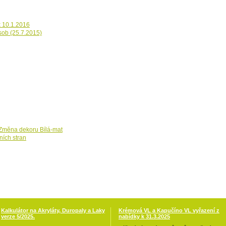
k 10.1.2016
sob (25.7.2015)
, Změna dekoru Bílá-mat
ních stran
Kalkulátor na Akryláty, Duropaly a Laky
Krémová VL a Kapučíno VL vyřazení z
verze 5/2025.
nabídky k 31.3.2025