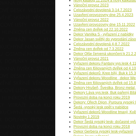
Nový katalog 11.2024 a nový kalkulát
Vánoční provoz 2023
Celozávodní dovolená 3-14.7.2023
Uzavření provozovny dne 25.4.2023
Vánoční provoz 2022
Uzavření provozovny dne 15.11.2022
Změna cen dvířek od 22.10.2022
Dekor Vanilka S - vyřazení z nabídky
Dekor Jasan světlý do vyprodání záso
Celozávodní dovolená 4-8.7.2022
Změna cen dvířek od 7.3.2022
Dekor Olše červená ukončení k 21.2.
Vánoční provoz 2021
Vyřazení dekoru Fantasy vys.lesk 4.1
Změna cen fóliovaných dvířek od 4.1
Vyřazení dekorů: Krep bílý, Buk k 15.
Vyřazení dekoru Woodline , dekor We
Změna cen fóliovaných dvířek od 15.
Dekory Hrušeň, Švestka, Bronz metal,
Dekory Láva vys.lesk, Buk pařený,Bílá
Provozní doba na konci roku 2019
Dekory: Ořech Dijon, Purpura vysoký l
Šedá -vysoký lesk opět v nabídce
Vyřazení dekorů Woodline tmavý, Květ 
Novinky 1.2019
Dekor Šedá vysoký lesk- dočasné vyř
Provozní doba na konci roku 2018
Dekor Gerbera vysoký lesk-vyřazení