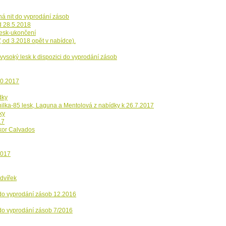
rná nit do vyprodání zásob
d 28.5.2018
.lesk-ukončení
 od 3.2018 opět v nabídce).
-vysoký lesk k dispozici do vyprodání zásob
10.2017
dky
ilka-85 lesk, Laguna a Mentolová z nabídky k 26.7.2017
ky
17
kor Calvados
2017
dvířek
 do vyprodání zásob 12.2016
 do vyprodání zásob 7/2016