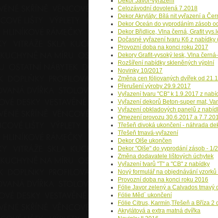
Dekor Javor-vyřazení
Celozávodní dovolená 7.2018
Dekor Akryláty: Bílá nit vyřazení a Če
Dekor Oceán do vyprodáním zásob o
Dekor Břidlice, Vlna černá, Grafit vys
Dočasné vyřazení tvaru K6 z nabídky (
Provozní doba na konci roku 2017
Dekory Grafit-vysoký lesk, Vlna černá
Rozšíření nabídky skleněných výplní
Novinky 10/2017
Změna cen fóliovaných dvířek od 21.
Přerušení výroby 29.9.2017
Vyřazení tvaru "CB" k 1.9.2017 z nabí
Vyřazení dekorů Beton-super mat, Van
Vyřazení obkladových panelů z nabíd
Omezení provozu 30.6.2017 a 7.7.20
Třešeň divoká ukončení - náhrada de
Třešeň tmavá-vyřazení
Dekor Olše ukončen
Dekor "Olše" do vyprodání zásob - 1/
Změna dodavatele lištových úchytek
Vyřazení tvarů "T" a "CB" z nabídky
Nový formulář na objednávání vzorků 
Provozní doba na konci roku 2016
Fólie Javor zelený a Calvados tmavý
Fólie Měd´ ukončení
Fólie Citrus, Karmín,Třešeň a Bříza 2
Akrylátová a extra matná dvířka