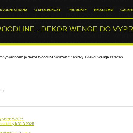
ÚVODNÍ STRANA
O SPOLEČNOSTI
PRODUKTY
KE STAŽENÍ
GALERI
OODLINE , DEKOR WENGE DO VYPR
roby výrobcem je dekor
Woodline
vyřazen z nabídky a dekor
Wenge
zařazen
ní.
ky verze 5/2025.
 nabídky k 31.3.2025