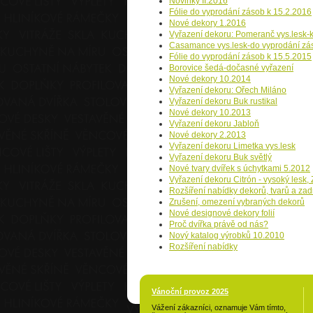
Novinky II.2016
Fólie do vyprodání zásob k 15.2.2016
Nové dekory 1.2016
Vyřazení dekoru: Pomeranč vys.lesk-
Casamance vys.lesk-do vyprodání zá
Fólie do vyprodání zásob k 15.5.2015
Borovice šedá-dočasné vyřazení
Nové dekory 10.2014
Vyřazení dekoru: Ořech Miláno
Vyřazení dekoru Buk rustikal
Nové dekory 10.2013
Vyřazení dekoru Jabloň
Nové dekory 2.2013
Vyřazení dekoru Limetka vys.lesk
Vyřazení dekoru Buk světlý
Nové tvary dvířek s úchytkami 5.2012
Vyřazení dekoru Citrón - vysoký lesk
Rozšíření nabídky dekorů, tvarů a zad
Zrušení, omezení vybraných dekorů
Nové designové dekory folií
Proč dvířka právě od nás?
Nový katalog výrobků 10.2010
Rozšíření nabídky
Vánoční provoz 2025
Vážení zákazníci, oznamuje Vám tímto,