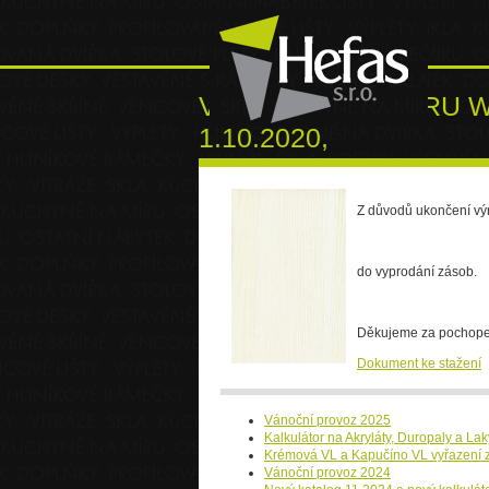
VYŘAZENÍ DEKORU W
1.10.2020,
Z důvodů ukončení vý
do vyprodání zásob.
Děkujeme za pochope
Dokument ke stažení
Vánoční provoz 2025
Kalkulátor na Akryláty, Duropaly a La
Krémová VL a Kapučíno VL vyřazení z
Vánoční provoz 2024