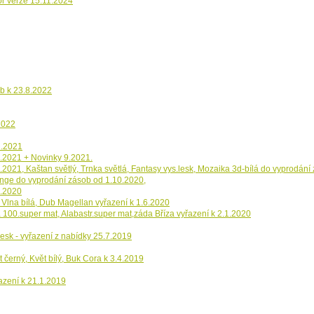
or verze 15.11.2024
b k 23.8.2022
2022
1.2021
0.2021 + Novinky 9.2021.
3.2021, Kaštan světlý, Trnka světlá, Fantasy vys.lesk, Mozaika 3d-bílá do vyprodání
nge do vyprodání zásob od 1.10.2020,
8.2020
 Vlna bílá, Dub Magellan vyřazení k 1.6.2020
 100.super mat, Alabastr.super mat,záda Bříza vyřazení k 2.1.2020
esk - vyřazení z nabídky 25.7.2019
černý, Květ bílý, Buk Cora k 3.4.2019
azení k 21.1.2019