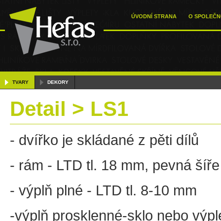
ÚVODNÍ STRANA
O SPOLEČN
TVARY
DEKORY
Detail > LS1
- dvířko je skládané z pěti dílů
- rám - LTD tl. 18 mm, pevná šíř
- výplň plné - LTD tl. 8-10 mm
-výplň prosklenné-sklo nebo výpl