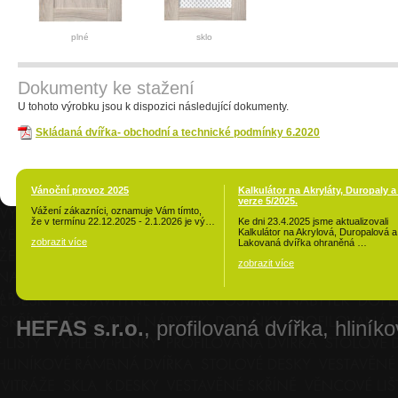
plné
sklo
Dokumenty ke stažení
U tohoto výrobku jsou k dispozici následující dokumenty.
Skládaná dvířka- obchodní a technické podmínky 6.2020
Vánoční provoz 2025
Kalkulátor na Akryláty, Duropaly a
verze 5/2025.
Vážení zákazníci, oznamuje Vám tímto,
že v termínu 22.12.2025 - 2.1.2026 je vý…
Ke dni 23.4.2025 jsme aktualizovali
Kalkulátor na Akrylová, Duropalová a
zobrazit více
Lakovaná dvířka ohraněná …
zobrazit více
HEFAS s.r.o.
, profilovaná dvířka, hliník