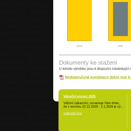
plné
sklo
Dokumenty ke stažení
U tohoto výrobku jsou k dispozici následující
Nedoporučené kombinace dekor-tvar 6
Vánoční provoz 2025
Vážení zákazníci, oznamuje Vám tímto,
že v termínu 22.12.2025 - 2.1.2026 je vý…
zobrazit více