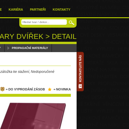
E
KARIÉRA
PARTNEŘI
KONTAKTY
ARY DVÍŘEK > DETAIL
Y
PROPAGAČNÍ MATERIÁLY
 záložka ke stažení, Nedoporučené
= DO VYPRODÁNÍ ZÁSOB
= NOVINKA