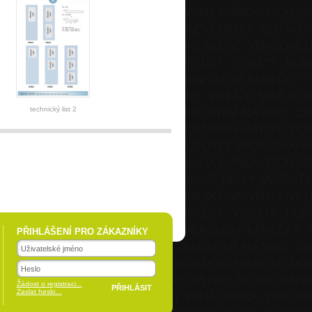
technický list 2
PŘIHLÁŠENÍ PRO ZÁKAZNÍKY
Žádost o registraci...
Zaslat heslo...