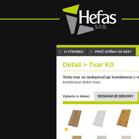
O VÝROBKU
PROČ DVÍŘKA OD NÁS?
Detail > Tvar K0
Tento tvar se nedoporučuje kombinovat s ná
kombinace dekor-tvar)
Vyberte si dekor:
DESIGNOVÉ DEKORY