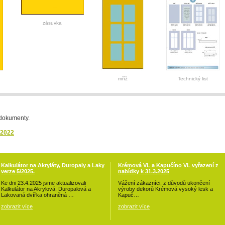
zásuvka
mříž
Technický list
 dokumenty.
.2022
Kalkulátor na Akryláty, Duropaly a Laky
Krémová VL a Kapučíno VL vyřazení z
verze 5/2025.
nabídky k 31.3.2025
Ke dni 23.4.2025 jsme aktualizovali
Vážení zákazníci, z důvodů ukončení
Kalkulátor na Akrylová, Duropalová a
výroby dekorů Krémová vysoký lesk a
Lakovaná dvířka ohraněná …
Kapuč…
zobrazit více
zobrazit více