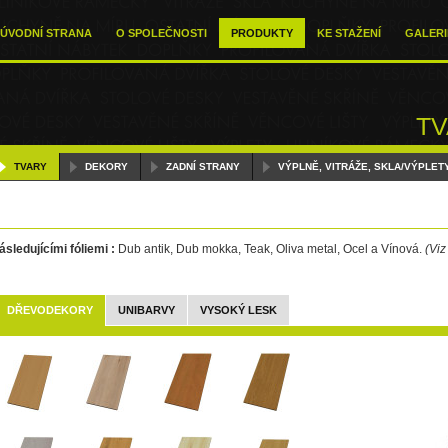
ÚVODNÍ STRANA
O SPOLEČNOSTI
PRODUKTY
KE STAŽENÍ
GALERI
TV
TVARY
DEKORY
ZADNÍ STRANY
VÝPLNĚ, VITRÁŽE, SKLA/VÝPLET
sledujícími fóliemi :
Dub antik, Dub mokka, Teak, Oliva metal, Ocel a Vínová.
(Viz
DŘEVODEKORY
UNIBARVY
VYSOKÝ LESK