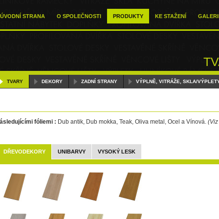
ÚVODNÍ STRANA
O SPOLEČNOSTI
PRODUKTY
KE STAŽENÍ
GALERI
TV
TVARY
DEKORY
ZADNÍ STRANY
VÝPLNĚ, VITRÁŽE, SKLA/VÝPLET
sledujícími fóliemi :
Dub antik, Dub mokka, Teak, Oliva metal, Ocel a Vínová.
(Viz
DŘEVODEKORY
UNIBARVY
VYSOKÝ LESK