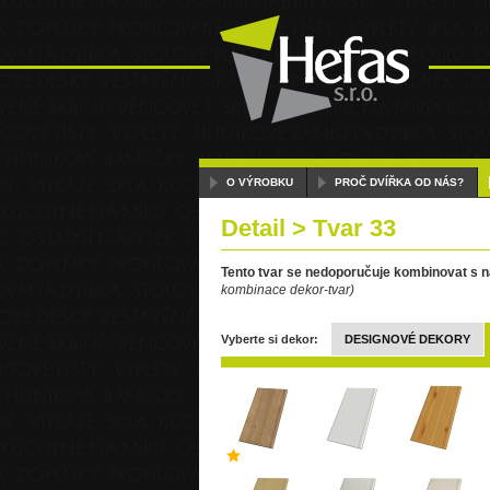
O VÝROBKU
PROČ DVÍŘKA OD NÁS?
Detail > Tvar 33
Tento tvar se nedoporučuje kombinovat s ná
kombinace dekor-tvar)
Vyberte si dekor:
DESIGNOVÉ DEKORY