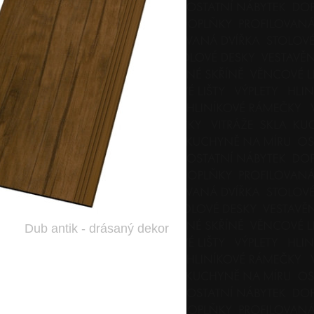
Dub antik - drásaný dekor