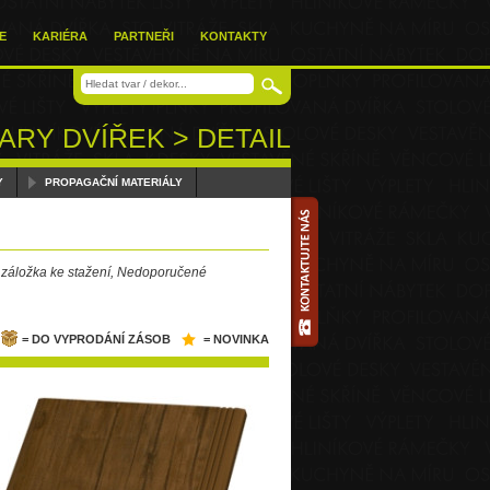
E
KARIÉRA
PARTNEŘI
KONTAKTY
ARY DVÍŘEK > DETAIL
Y
PROPAGAČNÍ MATERIÁLY
 záložka ke stažení, Nedoporučené
= DO VYPRODÁNÍ ZÁSOB
= NOVINKA