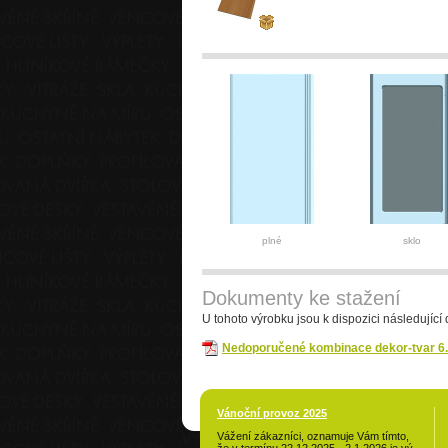
plné
sklo
Dokumenty ke stažení
U tohoto výrobku jsou k dispozici následující
Nedoporučené kombinace dekor-tvar 6
Vánoční provoz 2025
Vážení zákazníci, oznamuje Vám tímto,