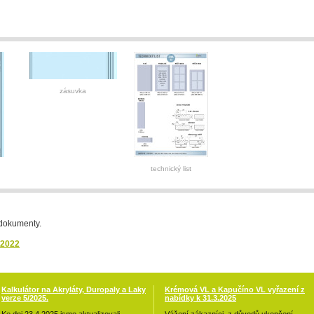
zásuvka
technický list
 dokumenty.
.2022
Kalkulátor na Akryláty, Duropaly a Laky
Krémová VL a Kapučíno VL vyřazení z
verze 5/2025.
nabídky k 31.3.2025