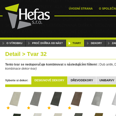
ÚVODNÍ STRANA
O SPOLEČN
O VÝROBKU
PROČ DVÍŘKA OD NÁS?
TVARY
DEKORY
ZA
Detail > Tvar 32
Tento tvar se nedoporučuje kombinovat s následujícími fóliemi :
Dub antik, 
kombinace dekor-tvar)
Vyberte si dekor:
DESIGNOVÉ DEKORY
DŘEVODEKORY
UNIBARVY