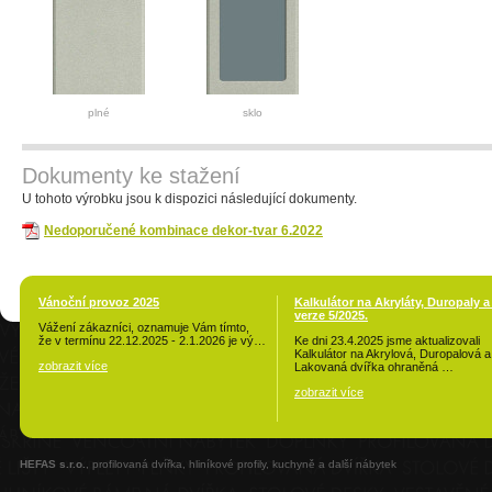
plné
sklo
Dokumenty ke stažení
U tohoto výrobku jsou k dispozici následující dokumenty.
Nedoporučené kombinace dekor-tvar 6.2022
Vánoční provoz 2025
Kalkulátor na Akryláty, Duropaly a
verze 5/2025.
Vážení zákazníci, oznamuje Vám tímto,
že v termínu 22.12.2025 - 2.1.2026 je vý…
Ke dni 23.4.2025 jsme aktualizovali
Kalkulátor na Akrylová, Duropalová a
zobrazit více
Lakovaná dvířka ohraněná …
zobrazit více
HEFAS s.r.o.
, profilovaná dvířka, hliníkové profily, kuchyně a další nábytek