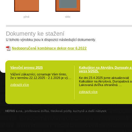
plné
sklo
Dokumenty ke stažení
U tohoto výrobku jsou k dispozici následující dokumenty.
Nedoporučené kombinace dekor-tvar 6.2022
Vánoční provoz 2025
Kalkulátor na Akryláty, Duropaly a
verze 5/2025.
Vážení zákazníci, oznamuje Vám tímto,
že v termínu 22.12.2025 - 2.1.2026 je vý…
Ke dni 23.4.2025 jsme aktualizovali
Kalkulátor na Akrylová, Duropalová a
zobrazit více
Lakovaná dvířka ohraněná …
zobrazit více
HEFAS s.r.o.
, profilovaná dvířka, hliníkové profily, kuchyně a další nábytek