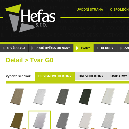
ÚVODNÍ STRANA
O SPOLEČN
O VÝROBKU
PROČ DVÍŘKA OD NÁS?
TVARY
DEKORY
ZA
Detail > Tvar G0
Vyberte si dekor:
DESIGNOVÉ DEKORY
DŘEVODEKORY
UNIBARVY