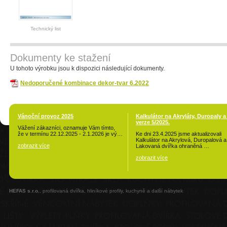
Technický list
Dokumenty ke stažení
U tohoto výrobku jsou k dispozici následující dokumenty.
Nedoporučené kombinace dekor-tvar 6.2022
Vánoční provoz 2025
Kalkulátor na Akryláty, Duropaly a
verze 5/2025.
Vážení zákazníci, oznamuje Vám tímto,
že v termínu 22.12.2025 - 2.1.2026 je vý…
Ke dni 23.4.2025 jsme aktualizovali
Kalkulátor na Akrylová, Duropalová a
zobrazit více
Lakovaná dvířka ohraněná …
zobrazit více
HEFAS s.r.o.
, profilovaná dvířka, hliníkové profily, kuchyně a další nábytek