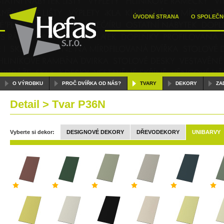
ÚVODNÍ STRANA
O SPOLEČN
O VÝROBKU
PROČ DVÍŘKA OD NÁS?
TVARY
DEKORY
ZA
Detail > Tvar P36N
Vyberte si dekor:
DESIGNOVÉ DEKORY
DŘEVODEKORY
UNIBARVY