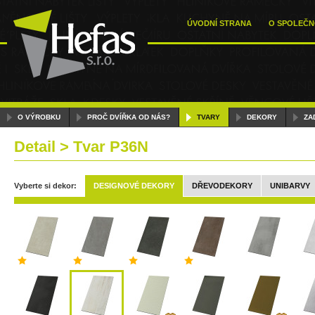
ÚVODNÍ STRANA
O SPOLEČN
O VÝROBKU
PROČ DVÍŘKA OD NÁS?
TVARY
DEKORY
ZA
Detail > Tvar P36N
Vyberte si dekor:
DESIGNOVÉ DEKORY
DŘEVODEKORY
UNIBARVY