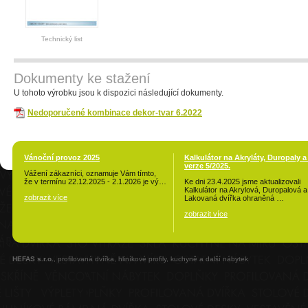
Technický list
Dokumenty ke stažení
U tohoto výrobku jsou k dispozici následující dokumenty.
Nedoporučené kombinace dekor-tvar 6.2022
Vánoční provoz 2025
Kalkulátor na Akryláty, Duropaly a
verze 5/2025.
Vážení zákazníci, oznamuje Vám tímto,
že v termínu 22.12.2025 - 2.1.2026 je vý…
Ke dni 23.4.2025 jsme aktualizovali
Kalkulátor na Akrylová, Duropalová a
zobrazit více
Lakovaná dvířka ohraněná …
zobrazit více
HEFAS s.r.o.
, profilovaná dvířka, hliníkové profily, kuchyně a další nábytek