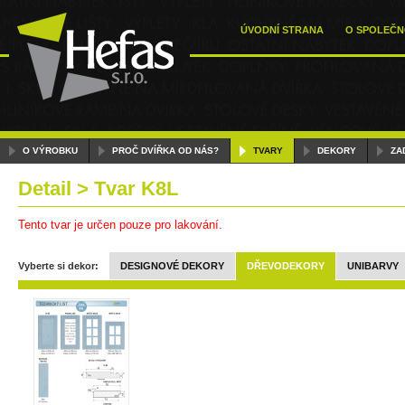
ÚVODNÍ STRANA
O SPOLEČN
O VÝROBKU
PROČ DVÍŘKA OD NÁS?
TVARY
DEKORY
ZA
Detail > Tvar K8L
Tento tvar je určen pouze pro lakování.
Vyberte si dekor:
DESIGNOVÉ DEKORY
DŘEVODEKORY
UNIBARVY