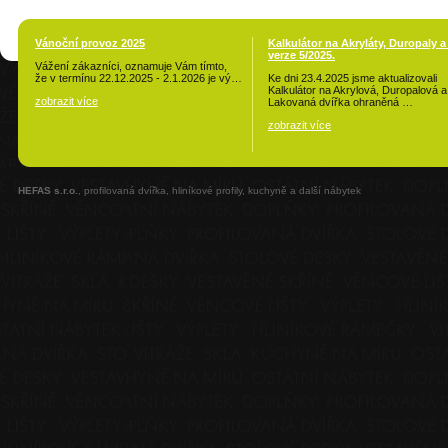
Vánoční provoz 2025
Kalkulátor na Akryláty, Duropaly a
verze 5/2025.
Vážení zákazníci, oznamuje Vám tímto,
že v termínu 22.12.2025 - 2.1.2026 je vý…
Ke dni 23.4.2025 jsme aktualizovali
Kalkulátor na Akrylová, Duropalová a
zobrazit více
Lakovaná dvířka ohraněná …
zobrazit více
HEFAS s.r.o.
, profilovaná dvířka, hliníkové profily, kuchyně a další nábytek