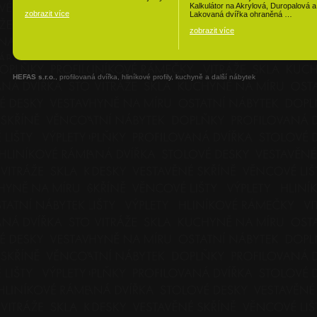
Kalkulátor na Akrylová, Duropalová a
zobrazit více
Lakovaná dvířka ohraněná …
zobrazit více
HEFAS s.r.o.
, profilovaná dvířka, hliníkové profily, kuchyně a další nábytek