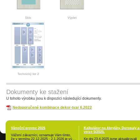
Sklo
Výplet
Technický list 2
Dokumenty ke stažení
U tohoto výrobku jsou k dispozici následující dokumenty.
Nedoporučené kombinace dekor-tvar 6.2022
Vánoční provoz 2025
Kalkulátor na Akryláty, Duropaly a
verze 5/2025.
Vážení zákazníci, oznamuje Vám tímto,
že v termínu 22.12.2025 - 2.1.2026 je vý…
Ke dni 23.4.2025 jsme aktualizovali