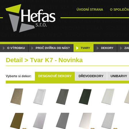
ÚVODNÍ STRANA
O SPOLEČN
O VÝROBKU
PROČ DVÍŘKA OD NÁS?
TVARY
DEKORY
ZA
Detail > Tvar K7 - Novinka
Vyberte si dekor:
DESIGNOVÉ DEKORY
DŘEVODEKORY
UNIBARVY