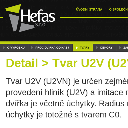
ÚVODNÍ STRANA
O SPOLEČN
O VÝROBKU
PROČ DVÍŘKA OD NÁS?
TVARY
DEKORY
ZA
Detail > Tvar U2V (U
Tvar U2V (U2VN) je určen zejmén
provedení hliník (U2V) a imitac
dvířka je včetně úchytky. Radius 
úchytky je totožné s tvarem C0.