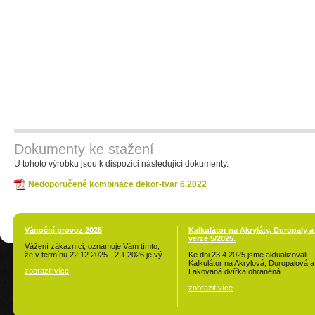
Dokumenty ke stažení
U tohoto výrobku jsou k dispozici následující dokumenty.
Nedoporučené kombinace dekor-tvar 6.2022
Vánoční provoz 2025
Kalkulátor na Akryláty, Duropaly a
verze 5/2025.
Vážení zákazníci, oznamuje Vám tímto,
že v termínu 22.12.2025 - 2.1.2026 je vý…
Ke dni 23.4.2025 jsme aktualizovali
Kalkulátor na Akrylová, Duropalová a
zobrazit více
Lakovaná dvířka ohraněná …
zobrazit více