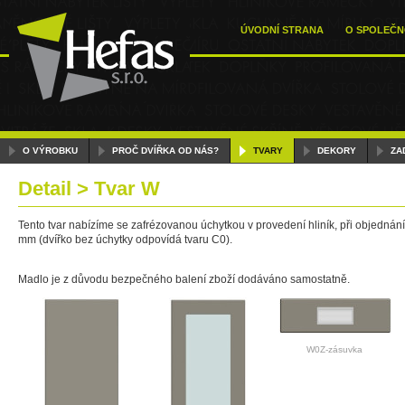
ÚVODNÍ STRANA
O SPOLEČN
O VÝROBKU
PROČ DVÍŘKA OD NÁS?
TVARY
DEKORY
ZA
Detail > Tvar W
Tento tvar nabízíme se zafrézovanou úchytkou v provedení hliník, při objednání
mm (dvířko bez úchytky odpovídá tvaru C0).
Madlo je z důvodu bezpečného balení zboží dodáváno samostatně.
W0Z-zásuvka