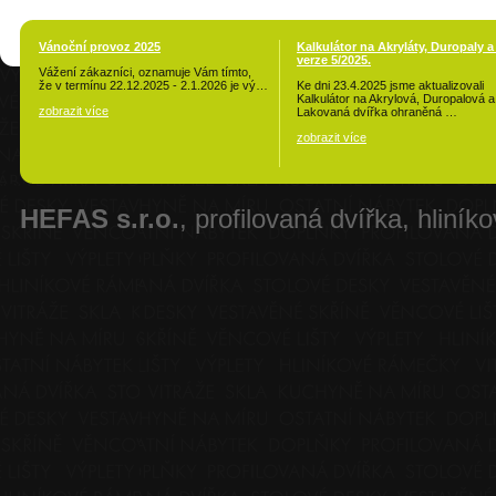
Vánoční provoz 2025
Kalkulátor na Akryláty, Duropaly a
verze 5/2025.
Vážení zákazníci, oznamuje Vám tímto,
že v termínu 22.12.2025 - 2.1.2026 je vý…
Ke dni 23.4.2025 jsme aktualizovali
Kalkulátor na Akrylová, Duropalová a
zobrazit více
Lakovaná dvířka ohraněná …
zobrazit více
HEFAS s.r.o.
, profilovaná dvířka, hliník